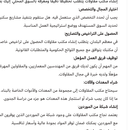
إنشاء مكتب مقاولات يتطلب تخطيطًا دقيقًا ومعرفة بالسوق المحلي. إليك 
اختيار المجال والتخصص
:
يجب أن تحدد التخصص الذي ستعمل فيه. هل ستقوم بتنفيذ مشاريع سكنية
تحديد السوق المستهدف ووضع استراتيجية العمل المناسبة.
الحصول على التراخيص والتصاريح
:
في معظم البلدان، يتطلب إنشاء مكتب مقاولات الحصول على تراخيص خاصة للم
أن مكتبك يتوافق مع جميع اللوائح الحكومية والمتطلبات القانونية.
توظيف فريق العمل المؤهل
:
من المهم أن يكون لديك فريق من المهندسين المعماريين، والمقاولين المهرة،
مؤهلًا ولديه خبرة في مجال المقاولات.
شراء المعدات والآلات
:
سيحتاج مكتب المقاولات إلى مجموعة من المعدات والأدوات الخاصة بالبناء. يش
ما إذا كان يجب شراء أو استئجار هذه المعدات هو جزء من دراسة الجدوى.
إنشاء شبكة من الموردين
:
يعتمد نجاح مكتب المقاولات على وجود شبكة من الموردين الذين يوفرون الموا
مع الموردين، يمكنك ضمان توفر المواد بجودة عالية وأسعار تنافسية.