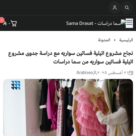
القائمة الرئيسية
٠
٠
سما دراسات - Sama Drasat
الرئيسية
الرئيسية
المدونة
دراسات الجدوى
نجاح مشروع اتيلية فساتين سواريه مع دراسة جدوى مشروع
اتيلية فساتين سواريه من سما دراسات
المدونة
عرض الكل
٢١ أغسطس ٢٠٢٥
Arabiseo
التخفيضات
المطاعم والمطابخ
المشاريع النسائية
الشركات والمصانع