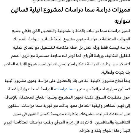
مميزات دراسة سما دراسات لمشروع اتيلية فساتين
سواريه
تتميز دراسات سما دراسات بالدقة والشمولية والتفصيل الذي يغطي جميع
الجوانب المتعلقة بـ دراسة جدوى مشروع اتيلية فساتين سوارية، نقدم لك
دراسة ليست فقط ورقة عمل بل خطة متكاملة للتشغيل مع نصائح عملية
لتقليل التكاليف وزيادة الأرباح، كما توفر لك متابعة مستمرة مع فريق الدعم
لتتمكن من توظيف الدراسة بشكل استراتيجي يضمن نمو مشروع الأتيليه الخاص
بك بثبات وفعالية.
يبدأ نجاح مشروع الاتيلية الخاص بك بالحصول على دراسة جدوى مشروع اتيلية
فساتين سواريه احترافية من متجر
سما دراسات
، الدراسة تمنحك رؤية واضحة
حول متطلبات السوق، تكلفة تجهيز المشروع، ونسبة النجاح المحتملة، بالإضافة
إلى فهم المخاطر وكيفية التعامل معها بذكاء، مع تجربة سما دراسات، ستكون
على استعداد تام لبدء مشروعك بخطوات مدروسة تضمن التفوق في سوق
التنافسية والمنافسين، لا تتردد في زيارة الموقع وطلب دراستك المتكاملة اليوم
لتبدأ رحلة النجاح بثقة واحتراف.