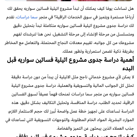
المشاريع التجارية
هل تساءلت يومًا كيف يمكنك أن تبدأ مشروع اتيلية فساتين سواريه يحقق لك
أرباحًا مستمرة ويتميز في سوق الخدمات الراقية؟ في متجر
سما دراسات
، نقدم
المشاريع الإبداعية
لك دراسة جدوى مشروع اتيلية فساتين سواريه متكاملة تبدأ بتحليل دقيق
ومتسلسل من مرحلة الإنشاء إلى مرحلة التشغيل، نحن هنا لنرشدك لفهم
مشروعك من كل جوانبه، تقييم معدلات النجاح المحتملة، والتعامل مع المخاطر
بطريقة ذكية تضمن استمرارية وتطور عملك.
أهمية دراسة جدوى مشروع اتيلية فساتين سواريه قبل
البدء
لا يمكن لأي مشروع خدماتي ناجح مثل الاتيلية أن يبدأ من دون دراسة دقيقة
تحلل كل الجوانب المالية والتسويقية والعملية، دراسة جدوى مشروع اتيلية
فساتين سواريه من متجر سما دراسات تمنحك فهماً عميقاً لسوق الفساتين
الراقية، تحديد الطلب، دراسة المنافسة، وتحليل التكاليف بشكل دقيق، هذه
الدراسة تساعدك على تجهيز خطة عمل واضحة تُبرز لك حجم الاستثمار اللازم،
الموارد البشرية، المواد الخام المطلوبة، والتوجهات التسويقية التي تساعدك في
جذب العملاء الذين يبحثون عن التميز والفخامة.
كيف تنجح عبر دراسة جدوي مشروع فساتين زفاف