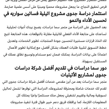
فرص تحقيق النجاح، ما يجعل مشروعك محميًا ومبنيًا على أسس علمية صارمة.
استثمار دراسة جدوى مشروع اتيلية فساتين سواريه في
تحسين الأداء والنمو
بعد الحصول على الدراسة من متجر سما دراسات، يصبح بيدك أدوات تحليلية
تساعدك على متابعة الأداء الفعلي للاتيلية مقارنة بالتوقعات، هذه المتابعة تتيح
لك اتخاذ قرارات مستنيرة لتحسين جودة المنتجات، تطوير الخدمات، وتعديل
خطط التسويق لتلبية طلبات العملاء بشكل أفضل، مع إمكانية تطوير الأعمال
اعتمادًا على بيانات الدراسة، يمكنك ضمان نمو مستدام وتوسيع نطاق عملك في
المستقبل بسهولة.
دور سما دراسات في تقديم أفضل شركة دراسات
جدوى لمشاريع الأتيليات
متجر سما دراسات يعد من أبرز مقدمي خدمات أفضل شركة دراسات جدوى التي
تقدم لك خدمات شاملة ومحترفة لمشروعك، الدراسة التي نوفرها تشمل تحاليل
تسويقية ومالية وتقييم تشغيلي يجعل منك مستثمرًا واعيًا يمتلك كل
المعلومات اللازمة، كما يرافقك فريق دعم خبير طوال فترة تنفيذ مشروعك
لضمان تطبيق أفضل الممارسات وتحقيق أعلى معدلات النجاح.