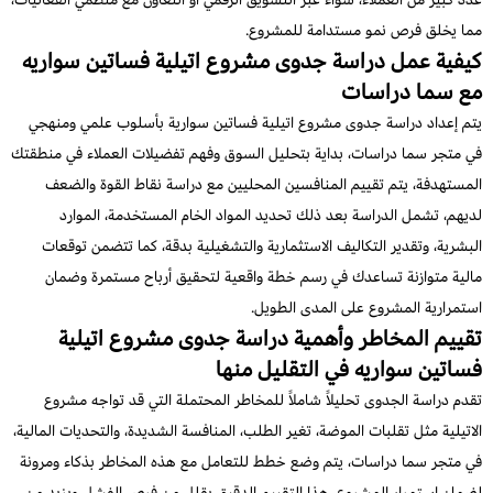
مما يخلق فرص نمو مستدامة للمشروع.
كيفية عمل دراسة جدوى مشروع اتيلية فساتين سواريه
مع سما دراسات
يتم إعداد دراسة جدوى مشروع اتيلية فساتين سوارية بأسلوب علمي ومنهجي
في متجر سما دراسات، بداية بتحليل السوق وفهم تفضيلات العملاء في منطقتك
المستهدفة، يتم تقييم المنافسين المحليين مع دراسة نقاط القوة والضعف
لديهم، تشمل الدراسة بعد ذلك تحديد المواد الخام المستخدمة، الموارد
البشرية، وتقدير التكاليف الاستثمارية والتشغيلية بدقة، كما تتضمن توقعات
مالية متوازنة تساعدك في رسم خطة واقعية لتحقيق أرباح مستمرة وضمان
استمرارية المشروع على المدى الطويل.
تقييم المخاطر وأهمية دراسة جدوى مشروع اتيلية
فساتين سواريه في التقليل منها
تقدم دراسة الجدوى تحليلاً شاملاً للمخاطر المحتملة التي قد تواجه مشروع
الاتيلية مثل تقلبات الموضة، تغير الطلب، المنافسة الشديدة، والتحديات المالية،
في متجر سما دراسات، يتم وضع خطط للتعامل مع هذه المخاطر بذكاء ومرونة
لضمان استمرار المشروع، هذا التقييم الدقيق يقلل من فرص الفشل ويزيد من