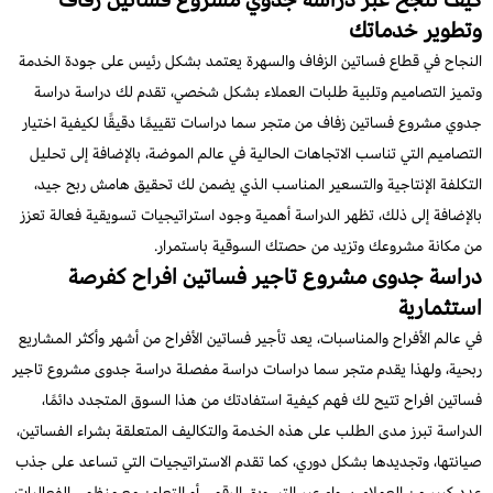
وتطوير خدماتك
النجاح في قطاع فساتين الزفاف والسهرة يعتمد بشكل رئيس على جودة الخدمة
وتميز التصاميم وتلبية طلبات العملاء بشكل شخصي، تقدم لك دراسة دراسة
جدوي مشروع فساتين زفاف من متجر سما دراسات تقييمًا دقيقًا لكيفية اختيار
التصاميم التي تناسب الاتجاهات الحالية في عالم الموضة، بالإضافة إلى تحليل
التكلفة الإنتاجية والتسعير المناسب الذي يضمن لك تحقيق هامش ربح جيد،
بالإضافة إلى ذلك، تظهر الدراسة أهمية وجود استراتيجيات تسويقية فعالة تعزز
من مكانة مشروعك وتزيد من حصتك السوقية باستمرار.
دراسة جدوى مشروع تاجير فساتين افراح كفرصة
استثمارية
في عالم الأفراح والمناسبات، يعد تأجير فساتين الأفراح من أشهر وأكثر المشاريع
ربحية، ولهذا يقدم متجر سما دراسات دراسة مفصلة دراسة جدوى مشروع تاجير
فساتين افراح تتيح لك فهم كيفية استفادتك من هذا السوق المتجدد دائمًا،
الدراسة تبرز مدى الطلب على هذه الخدمة والتكاليف المتعلقة بشراء الفساتين،
صيانتها، وتجديدها بشكل دوري، كما تقدم الاستراتيجيات التي تساعد على جذب
عدد كبير من العملاء، سواء عبر التسويق الرقمي أو التعاون مع منظمي الفعاليات،