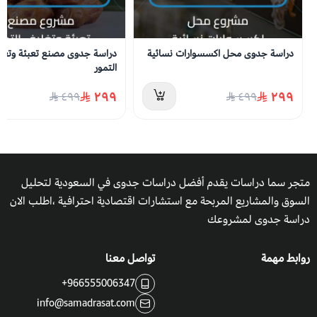
دراسة جدوى محل اكسسوارات نسائية
دراسة جدوى مصنع تعبئة وتغل
التمور
٢٩٩
٢٩٩
٤٩٩
٤٩٩
متجر سما دراسات يقدم أفضل دراسات جدوى في السعودية لتحليل
السوق والمشاريع المربحة مع استشارات اقتصادية احترافية ،اطلب الان
دراسة جدوى لمشروعك
روابط مهمة
تواصل معنا
+966555006347
info@samadrasat.com