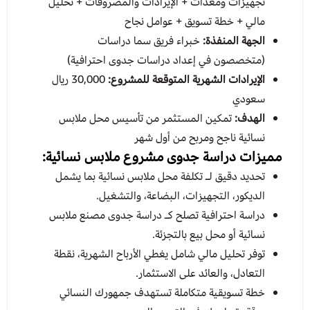
تجهيزات ومعدات + الإيرادات والمصروفات + تحليل
مالي + خطة تسويق + عوامل نجاح
الجهة المنفذة:
خبراء فريق سما دراسات
(متخصصون في إعداد دراسات جدوى احترافية)
الإيرادات الشهرية المتوقعة للمشروع:
30,000 ريال
سعودي
الهدف:
تمكين المستثمر من تأسيس محل ملابس
نسائية ناجح ومربح من أول شهر
مميزات دراسة جدوى مشروع ملابس نسائية:
تحديد دقيق لـ تكلفة محل ملابس نسائية بما يشمل
الديكور، التجهيزات، البضاعة، والتشغيل.
دراسة احترافية تصلح كـ دراسة جدوى مصنع ملابس
نسائية أو محل بيع بالتجزئة.
توفر تحليل مالي شامل يغطي الأرباح الشهرية، نقطة
التعادل، والعائد على الاستثمار.
خطة تسويقية متكاملة تستهدف جمهورك النسائي