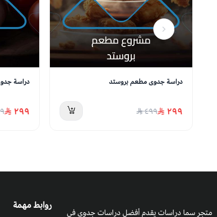
دراسة جدوى مطعم بروستد
دراسة جدوى
٢٩٩
٢٩٩
٩
٤٩٩
روابط مهمة
متجر سما دراسات يقدم أفضل دراسات جدوى في