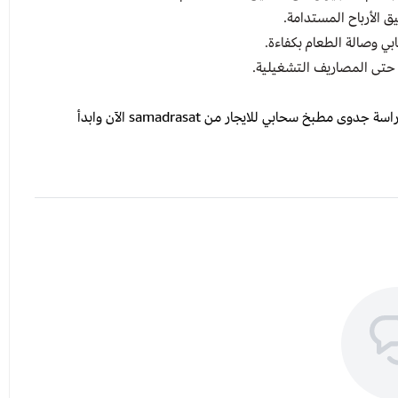
 الأرباح المستدامة.
 وصالة الطعام بكفاءة.
 حتى المصاريف التشغيلية.
إذا كنت تفكر في إيجار مطبخ سحابي مع صالة للطعام، احصل على دراسة جدوى مطبخ سحابي للايجار من samadrasat الآن وابدأ