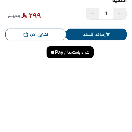
الكمية
٢٩٩
٤٩٩
اشتري الآن
إضافة للسلة