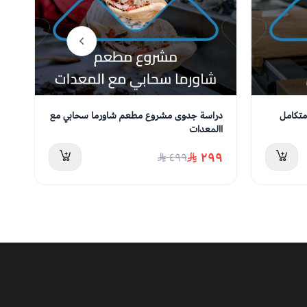
تكامل
دراسة جدوى ‏‏‏‏مشروع مطعم شاورما سحابي مع
در
االمعدات
٩
٢٩٩
٤٩٩