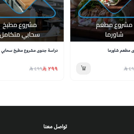
 مطعم شاورما
دراسة جدوى مشروع مطبخ سحابي م
٢٩٩
٤٩٩
٤٩
تواصل معنا